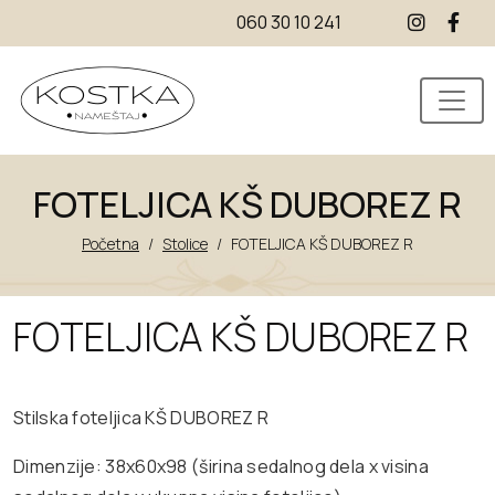
060 30 10 241
FOTELJICA KŠ DUBOREZ R
Početna
/
Stolice
/
FOTELJICA KŠ DUBOREZ R
FOTELJICA KŠ DUBOREZ R
Stilska foteljica KŠ DUBOREZ R
Dimenzije: 38x60x98 (širina sedalnog dela x visina