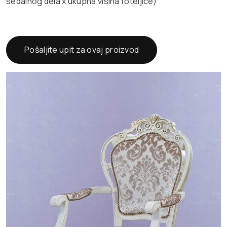
sedalnog dela x ukupna visina foteljice)
Pošaljite upit za ovaj proizvod