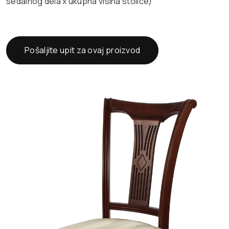
sedalnog dela x ukupna visina stolice)
Pošaljite upit za ovaj proizvod