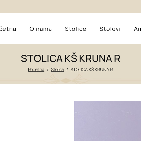
četna
O nama
Stolice
Stolovi
Am
STOLICA KŠ KRUNA R
Početna
/
Stolice
/
STOLICA KŠ KRUNA R
R