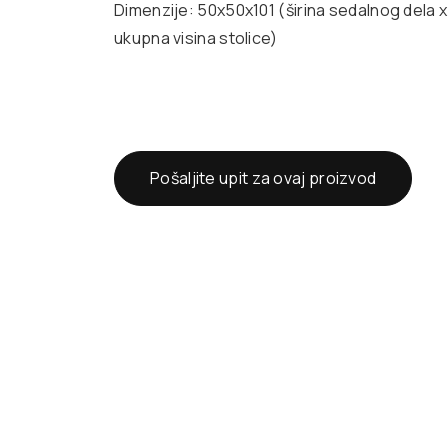
Dimenzije: 50x50x101 (širina sedalnog dela x
ukupna visina stolice)
Pošaljite upit za ovaj proizvod